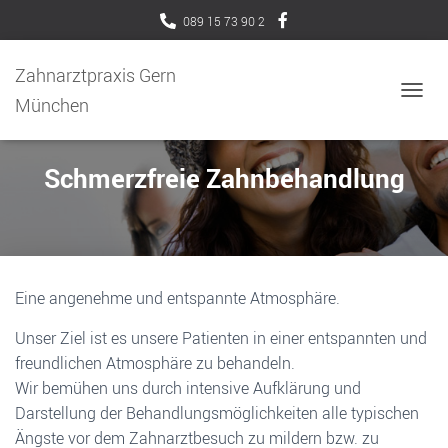
089 15 73 90 2
Zahnarztpraxis Gern
München
N
A
V
I
Schmerzfreie Zahnbehandlung
G
A
T
I
O
N
Eine angenehme und entspannte Atmosphäre.
U
M
S
Unser Ziel ist es unsere Patienten in einer entspannten und
C
freundlichen Atmosphäre zu behandeln.
H
Wir bemühen uns durch intensive Aufklärung und
A
L
Darstellung der Behandlungsmöglichkeiten alle typischen
T
Ängste vor dem Zahnarztbesuch zu mildern bzw. zu
E