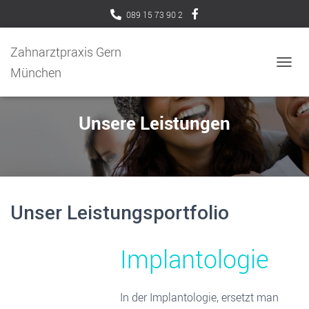
089 15 73 90 2
Zahnarztpraxis Gern
München
N
A
V
I
Unsere Leistungen
G
A
T
I
O
N
U
Unser Leistungsportfolio
M
S
C
Implantologie
H
A
L
In der Implantologie, ersetzt man
T
E