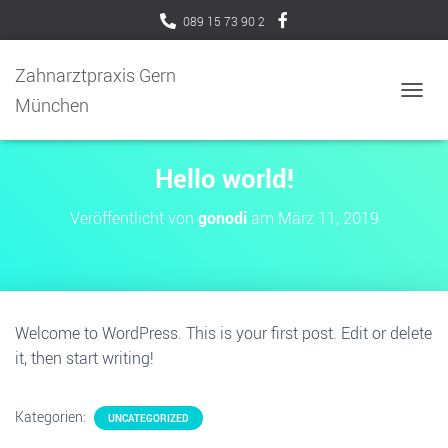
089 15 73 90 2
Zahnarztpraxis Gern
München
N
A
V
I
Hello world!
G
A
Veröffentlicht von
gonodi
am
März 11, 2019
T
I
O
N
U
M
Welcome to WordPress. This is your first post. Edit or delete
S
C
it, then start writing!
H
A
L
Kategorien:
UNCATEGORIZED
T
E